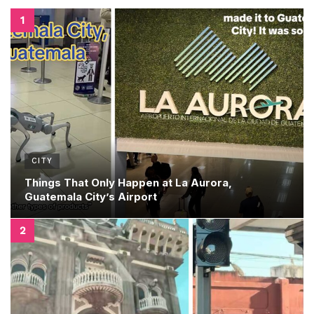
CITY
Things That Only Happen at La Aurora,
Guatemala City’s Airport