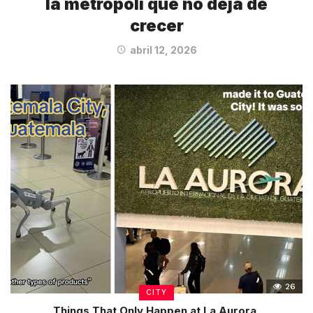
la metrópoli que no deja de
crecer
abril 12, 2026
26
CITY
Things That Only Happen at La Aurora,